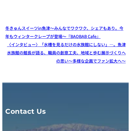
冬きゅんスイーツin魚津～みんなでワクワク、シェアもあり。今
年もウィンタークレープが登場～『BAOBAB Cafe』
〈インタビュー〉「水槽を見るだけの水族館にしない」―。魚津
水族館の館長が語る、職員の創意工夫、地域と歩む展示づくりへ
の思い～多様な企画でファン拡大へ～
Contact Us