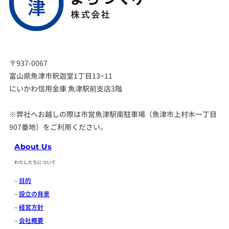
〒937-0067
富山県魚津市釈迦堂1丁目13−11
にいかわ信用金庫 魚津駅前支店3階
※弊社へお越しの際は市営魚津駅南駐車場（魚津市上村木一丁目
907番地）をご利用ください。
About Us
わたしたちについて
–
目的
–
設立の背景
–
経営方針
–
会社概要