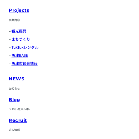
Projects
事業内容
–
観光振興
–
まちづくり
–
TukTukレンタル
–
魚津BASE
–
魚津市観光情報
NEWS
お知らせ
Blog
BLOG -魚津ルポ-
Recruit
求人情報