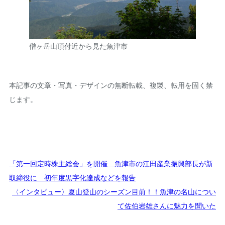
僧ヶ岳山頂付近から見た魚津市
本記事の文章・写真・デザインの無断転載、複製、転用を固く禁
じます。
「第一回定時株主総会」を開催 魚津市の江田産業振興部長が新
取締役に 初年度黒字化達成などを報告
〈インタビュー〉夏山登山のシーズン目前！！魚津の名山につい
て佐伯岩雄さんに魅力を聞いた