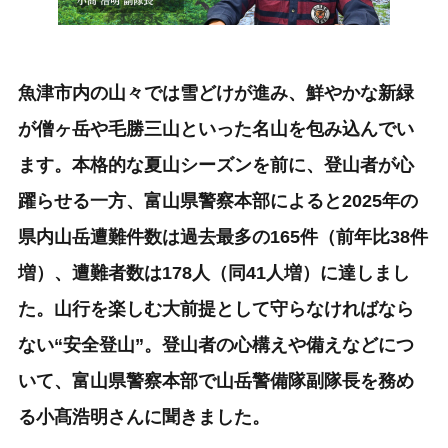
魚津市内の山々では雪どけが進み、鮮やかな新緑
が僧ヶ岳や毛勝三山といった名山を包み込んでい
ます。本格的な夏山シーズンを前に、登山者が心
躍らせる一方、富山県警察本部によると2025年の
県内山岳遭難件数は過去最多の165件（前年比38件
増）、遭難者数は178人（同41人増）に達しまし
た。山行を楽しむ大前提として守らなければなら
ない“安全登山”。登山者の心構えや備えなどにつ
いて、富山県警察本部で山岳警備隊副隊長を務め
る小髙浩明さんに聞きました。