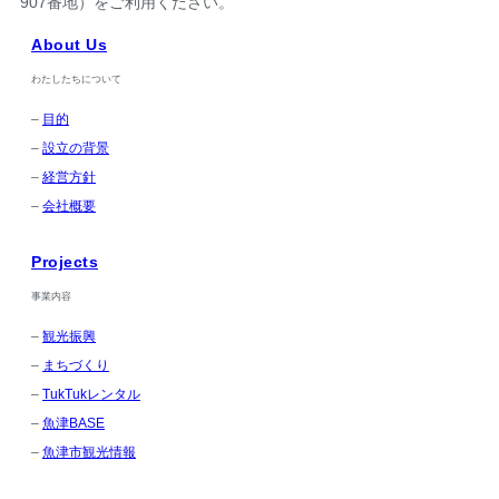
907番地）をご利用ください。
About Us
わたしたちについて
–
目的
–
設立の背景
–
経営方針
–
会社概要
Projects
事業内容
–
観光振興
–
まちづくり
–
TukTukレンタル
–
魚津BASE
–
魚津市観光情報