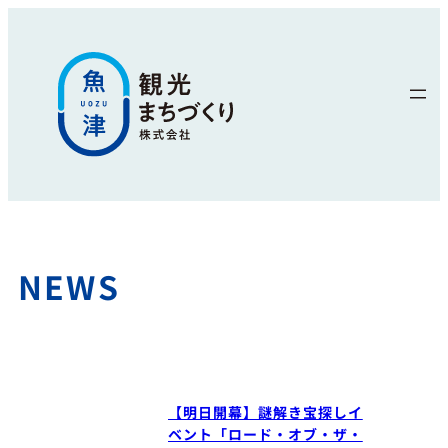
内
容
を
ス
キ
ッ
プ
NEWS
【明日開幕】謎解き宝探しイ
ベント「ロード・オブ・ザ・