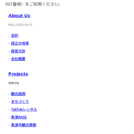
907番地）をご利用ください。
About Us
わたしたちについて
–
目的
–
設立の背景
–
経営方針
–
会社概要
Projects
事業内容
–
観光振興
–
まちづくり
–
TukTukレンタル
–
魚津BASE
–
魚津市観光情報