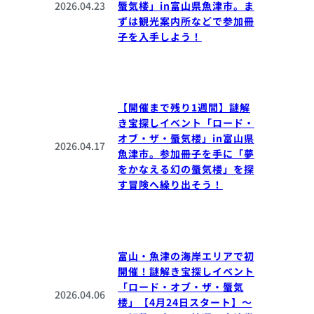
2026.04.23
蜃気楼」in富山県魚津市。ま
ずは観光案内所などで参加冊
子を入手しよう！
【開催まで残り1週間】謎解
き宝探しイベント「ロード・
オブ・ザ・蜃気楼」in富山県
2026.04.17
魚津市。参加冊子を手に「夢
をかなえる幻の蜃気楼」を探
す冒険へ繰り出そう！
富山・魚津の海岸エリアで初
開催！謎解き宝探しイベント
「ロード・オブ・ザ・蜃気
2026.04.06
楼」【4月24日スタート】～