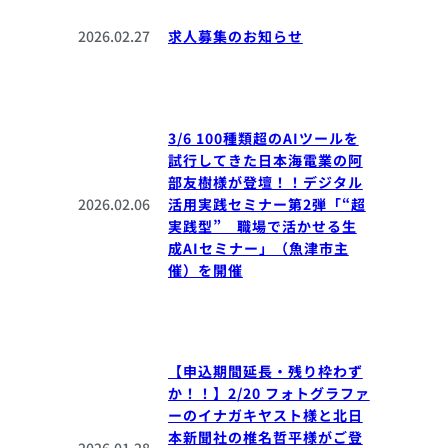
2026.02.27
求人募集のお知らせ
3/6 100種類超のAIツールを
試行してきた日本海電業の阿
部友樹様が登壇！！デジタル
2026.02.06
活用実践セミナー第2弾「“超
実践型” 職場で活かせる生
成AIセミナー」（魚津市主
催）を開催
【申込期間延長・残り枠わず
か！！】2/20 フォトグラファ
ーのイナガキヤスト様と北日
本新聞社の椎名哲平様がご登
2026.01.28