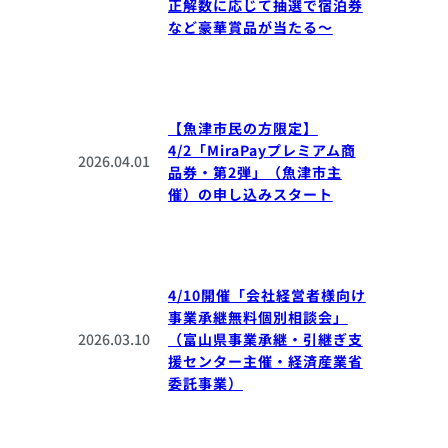
正解数に応じて抽選で宿泊券
など豪華賞品が当たる～
【魚津市民の方限定】
4/2「MiraPayプレミアム商
2026.04.01
品券・第2弾」（魚津市主
催）の申し込みスタート
4/10開催「会社経営者様向け
事業承継無料個別相談会」
2026.03.10
（富山県事業承継・引継ぎ支
援センター主催・経済産業省
委託事業）