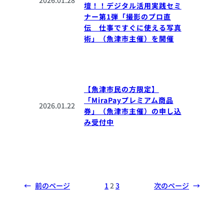
壇！！デジタル活用実践セミ
ナー第1弾「撮影のプロ直
伝 仕事ですぐに使える写真
術」（魚津市主催）を開催
【魚津市民の方限定】
「MiraPayプレミアム商品
2026.01.22
券」（魚津市主催）の申し込
み受付中
←
前のページ
1
2
3
次のページ
→