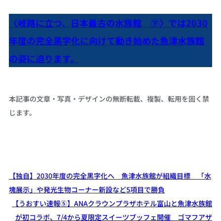
〈岐路に立つ、日本最古の水族館 ㊦〉では2030
年度の完全黒字化に向けて動き始めた魚津水族館
の姿に迫ります。
本記事の文章・写真・デザインの無断転載、複製、転用を固く禁
じます。
【独自】2030年度の完全黒字化へ 魚津水族館が組織目標 「水
塊展示」や発光生物コーナー新設など5項目で勝負
【うおすい速報⑤】ANAクラウンプラザホテル富山と魚津水族館
が初コラボ、7/4から夏限定スイーツブッフェ開催 ゴマフアザ