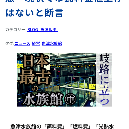
はないと断言
カテゴリー:
BLOG -魚津ルポ-
タグ:
ニュース
経営
魚津水族館
魚津水族館の「餌料費」「燃料費」「光熱水