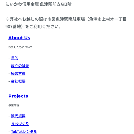
にいかわ信用金庫 魚津駅前支店3階
※弊社へお越しの際は市営魚津駅南駐車場（魚津市上村木一丁目
907番地）をご利用ください。
About Us
わたしたちについて
–
目的
–
設立の背景
–
経営方針
–
会社概要
Projects
事業内容
–
観光振興
–
まちづくり
–
TukTukレンタル